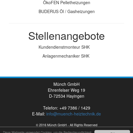
ÖkoFEN Pelletheizungen
BUDERUS Öl / Gasheizungen
Stellenangebote
Kundendienstmonteur SHK
Anlagenmechaniker SHK
Münch GmbH
Ehrenfelser Weg 19
D-72534 Hayingen
Telefon: +49 7386 / 1429
E-Mail:
info@muench-heiztechnik.de
© 2016 Münch GmbH - All Rights Reserved
Impressum
Diese Webseite verwendet Cookies, um die Bedienfreundlichkeit